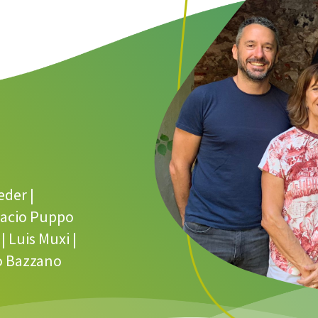
eder |
gnacio Puppo
| Luis Muxi |
io Bazzano