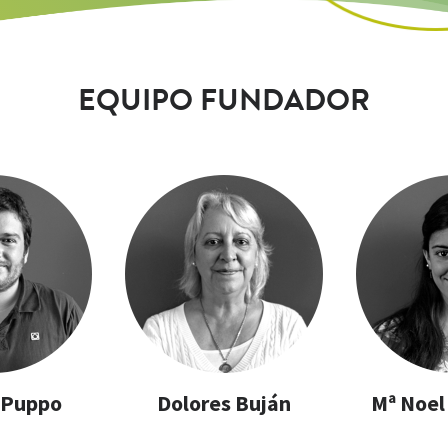
EQUIPO FUNDADOR
 Puppo
Dolores Buján
Mª Noel