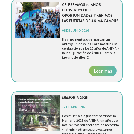
CELEBRAMOS 10 AÑOS
CONSTRUYENDO
OPORTUNIDADES Y ABRIMOS
LAS PUERTAS DE ÁNIMA CAMPUS
08 DE JUNIO 2026
Hay momentos que marcan un
antes y un después. Para nosotros, la
celebración de los 10 años de ÁNIMA y
la inauguración de ÁNIMA Campus
fue uno de ellos. El…
Leer más
MEMORIA 2025
27 DE ABRIL 2026
Con mucha alegría compartimos la
Memoria 2025 de ÁNIMA, un año que
nos invitó a mirar el camino recorrido
y, al mismo tiempo, proyectarnos
hacia el futuro. Este recorrido